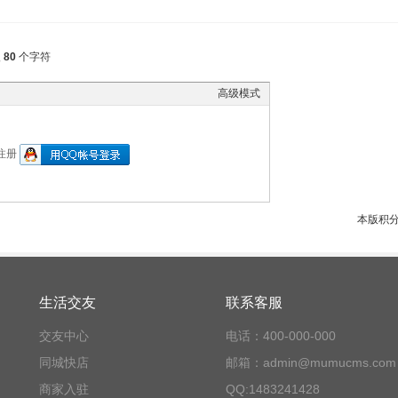
入
80
个字符
高级模式
注册
本版积
生活交友
联系客服
交友中心
电话：400-000-000
同城快店
邮箱：admin@mumucms.com
商家入驻
QQ:1483241428