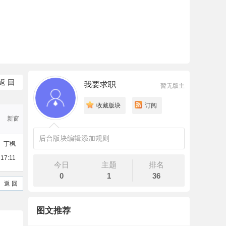
返 回
我要求职
暂无版主
收藏版块
订阅
新窗
后台版块编辑添加规则
丁枫
 17:11
今日
主题
排名
0
1
36
返 回
图文推荐