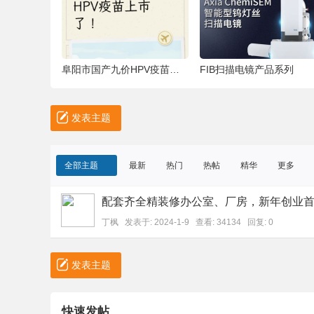
阜阳市国产九价HPV疫苗上市了只需要529元，
FIB扫描电镜产品系列
阳
发表主题
全部主题
最新
热门
热帖
精华
更多
配套齐全精装修办公室、厂房，新年创业
丁枫
发表于:
2024-1-9
查看: 34134 回复:
0
论
发表主题
快速发帖